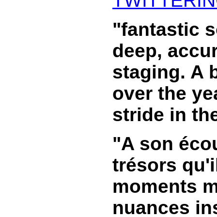
TWITTERI
"fantastic 
deep, accur
staging. A
over the yea
stride in t
"A son éco
trésors qu'
moments mu
nuances in