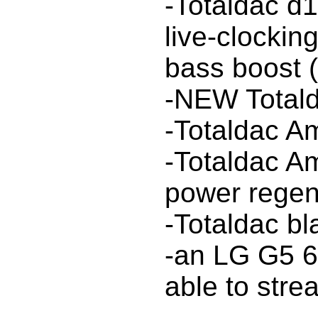
-Totaldac d1
live-clockin
bass boost 
-NEW Totald
-Totaldac Am
-Totaldac A
power regen
-Totaldac bl
-an LG G5 65
able to stre