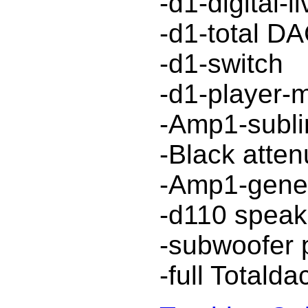
-d1-digital-l
-d1-total D
-d1-switch
-d1-player-
-Amp1-subli
-Black atte
-Amp1-gene
-d110 speak
-subwoofer 
-full Totalda