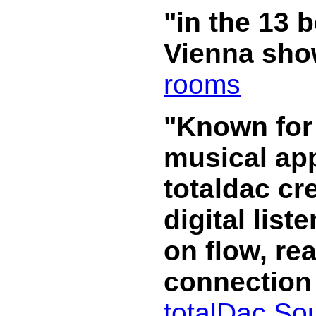
"in the 13 
Vienna sho
rooms
"Known for 
musical app
totaldac cre
digital lis
on flow, re
connection
totalDac So