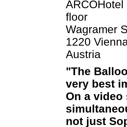
ARCOHotel
floor
Wagramer St
1220 Vienn
Austria
"The Ballo
very best i
On a video 
simultaneou
not just Sop