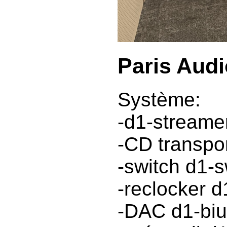
Paris Aud
Système:
-d1-streame
-CD transpo
-switch d1-s
-reclocker d
-DAC d1-biu