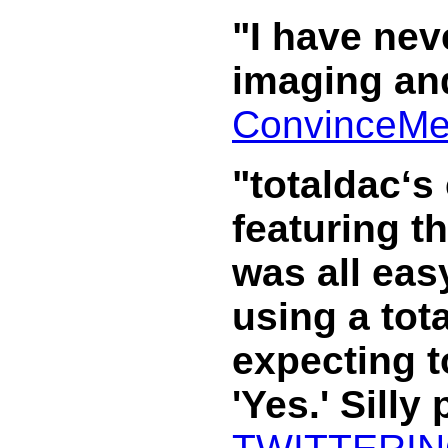
"I have nev
imaging an
ConvinceMe
"totaldac‘s
featuring t
was all easy
using a tot
expecting t
'Yes.' Silly