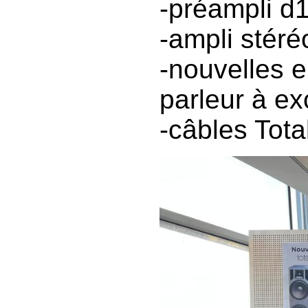
-préampli d1
-ampli stér
-nouvelles 
parleur à ex
-câbles Tota