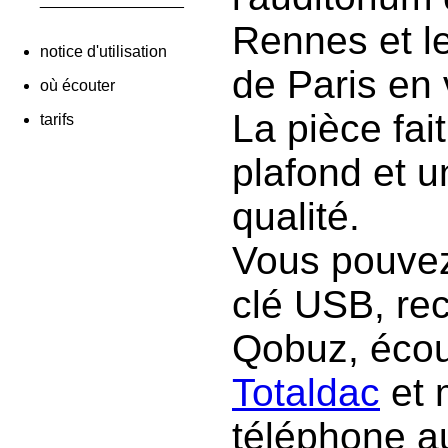
Rennes et l
notice d'utilisation
de Paris en 
où écouter
La pièce fai
tarifs
plafond et u
qualité.
Vous pouvez
clé USB, re
Qobuz, éco
Totaldac
et 
téléphone au