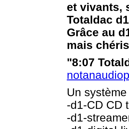
et vivants, 
Totaldac d1
Grâce au d1
mais chéris
"8:07 Total
notanaudiop
Un système t
-d1-CD CD t
-d1-streamer