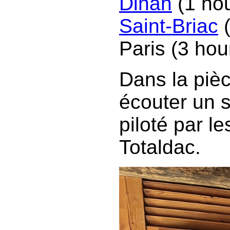
Dinan
(1 hou
Saint-Briac
(
Paris (3 hou
Dans la piè
écouter un 
piloté par l
Totaldac.