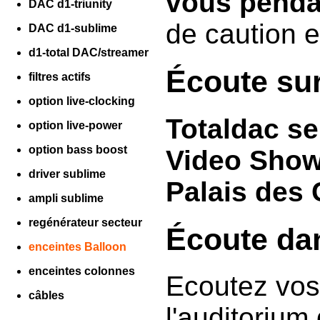
vous penda
DAC d1-triunity
de caution e
DAC d1-sublime
d1-total DAC/streamer
Écoute sur
filtres actifs
option live-clocking
Totaldac se
option live-power
option bass boost
Video Show
driver sublime
Palais des 
ampli sublime
regénérateur secteur
Écoute dan
enceintes Balloon
enceintes colonnes
Ecoutez vos
câbles
l'auditorium
________________