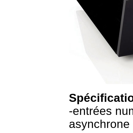
Spécificati
-entrées n
asynchrone