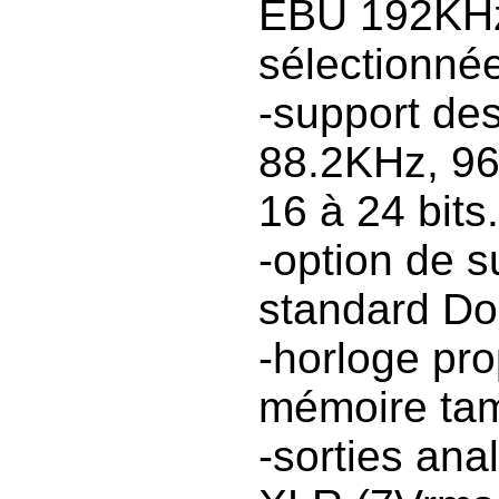
EBU 192KHz
sélectionné
-support de
88.2KHz, 9
16 à 24 bits.
-option de 
standard DoP
-horloge pro
mémoire tamp
-sorties an