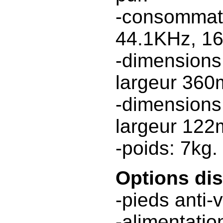
-consommati
44.1KHz, 1
-dimension
largeur 36
-dimensions
largeur 12
-poids: 7kg.
Options di
-pieds anti-v
-alimentatio