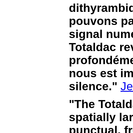
dithyrambi
pouvons pas
signal num
Totaldac re
profondémen
nous est i
silence."
Je
"The Total
spatially l
punctual, f