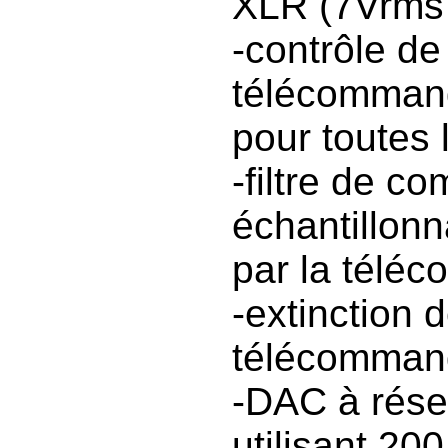
XLR (7Vrms
-contrôle de
télécommand
pour toutes 
-filtre de 
échantillonn
par la télé
-extinction 
télécomman
-DAC à rése
utilisant 20